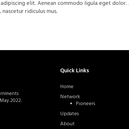
 adipiscing elit. Aenean commodo ligula eget dolor
 nascetur ridiculus mus.
Quick Links
Home
ernments
Network
 May 2022.
Pioneers
Updates
About